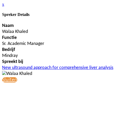
x
Spreker Details
Naam
Walaa Khaled
Functie
Sr. Academic Manager
Bedrijf
Mindray
Spreekt bij
New ultrasound approach for comprehensive liver analysis
Sluiten