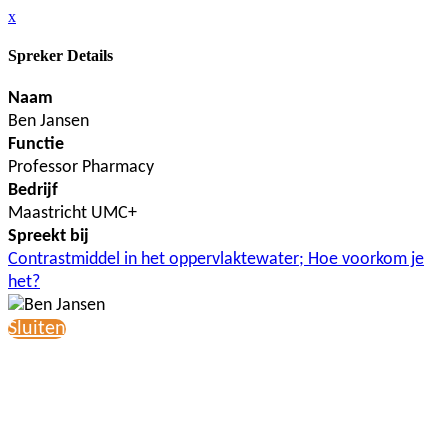
x
Spreker Details
Naam
Ben Jansen
Functie
Professor Pharmacy
Bedrijf
Maastricht UMC+
Spreekt bij
Contrastmiddel in het oppervlaktewater; Hoe voorkom je
het?
Sluiten