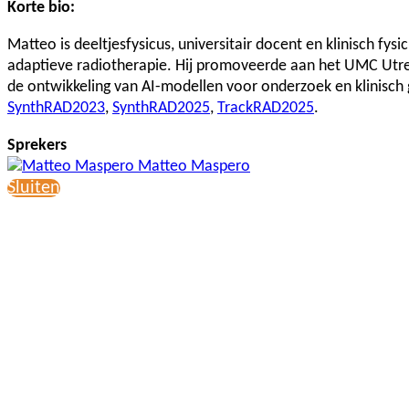
Korte bio:
Matteo is deeltjesfysicus, universitair docent en klinisch fy
adaptieve radiotherapie. Hij promoveerde aan het UMC Utr
de ontwikkeling van AI-modellen voor onderzoek en klinisch g
SynthRAD2023
,
SynthRAD2025
,
TrackRAD2025
.
Sprekers
Matteo Maspero
Sluiten