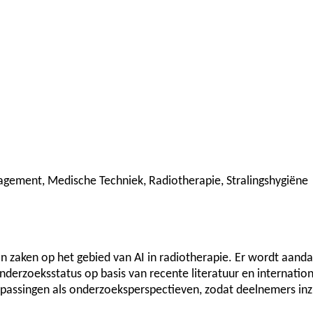
anagement, Medische Techniek, Radiotherapie, Stralingshygiëne
an zaken op het gebied van AI in radiotherapie. Er wordt aan
onderzoeksstatus op basis van recente literatuur en internat
epassingen als onderzoeksperspectieven, zodat deelnemers inzi