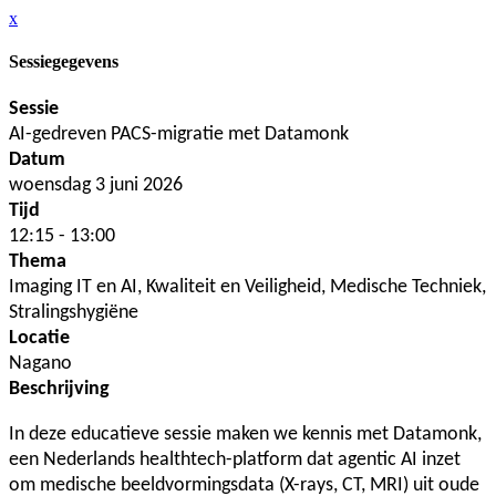
x
Sessiegegevens
Sessie
AI-gedreven PACS-migratie met Datamonk
Datum
woensdag 3 juni 2026
Tijd
12:15 - 13:00
Thema
Imaging IT en AI, Kwaliteit en Veiligheid, Medische Techniek,
Stralingshygiëne
Locatie
Nagano
Beschrijving
In deze educatieve sessie maken we kennis met Datamonk,
een Nederlands healthtech-platform dat agentic AI inzet
om medische beeldvormingsdata (X-rays, CT, MRI) uit oude