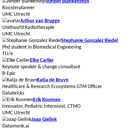
Amber Blankenstijn
Roosterplanner
UMC Utrecht
Arthur van Brugge
Unithoofd Radiotherapie
UMC Utrecht
Stephanie Gonzalez Riedel
Phd student in Biomedical Engineering
TU/e
Elke Carlier
Keynote speaker & change consultant
B-Epic
Katja de Bruyn
Healthcare & Research Ecosystems GTM Officer
Databricks
Erik Koomen
Innovator, Pediatric Intensivist, CTMO
UMC Utrecht
Jaap Gielink
Datamonk.ai