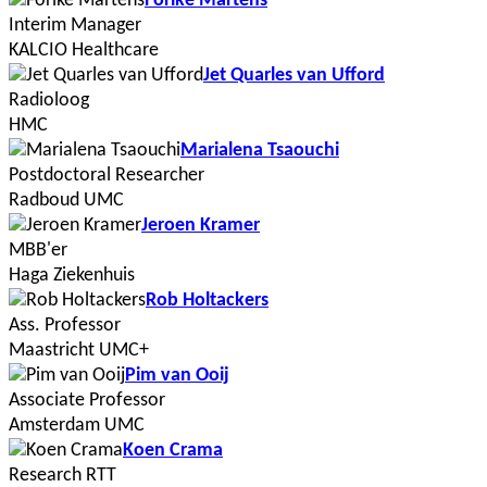
Forike Martens
Interim Manager
KALCIO Healthcare
Jet Quarles van Ufford
Radioloog
HMC
Marialena Tsaouchi
Postdoctoral Researcher
Radboud UMC
Jeroen Kramer
MBB'er
Haga Ziekenhuis
Rob Holtackers
Ass. Professor
Maastricht UMC+
Pim van Ooij
Associate Professor
Amsterdam UMC
Koen Crama
Research RTT