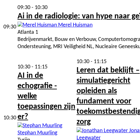
09:30 - 10:30
Ai in de radiologie: van hype naar ge
Merel Huisman
09:30
Atlanta 1
Bedrijvenmarkt, Bouw en Verbouw, Computertomografie,
Ondersteuning, MRI Veiligheid NL, Nucleaire Geneesku
10:30 - 11:15
10:30 - 11:15
Leren dat beklijft –
AI in de
simulatiegericht
echografie -
opleiden als
welke
fundament voor
toepassingen zijn
toekomstbestendi
er?
10:30
zorg
Jona
Stephan Muurling
Leegwater