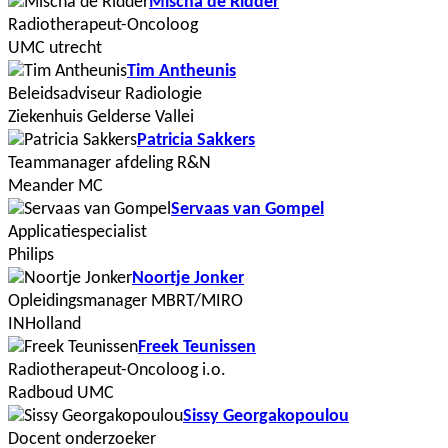
Mischa de Ridder
Radiotherapeut-Oncoloog
UMC utrecht
Tim Antheunis
Beleidsadviseur Radiologie
Ziekenhuis Gelderse Vallei
Patricia Sakkers
Teammanager afdeling R&N
Meander MC
Servaas van Gompel
Applicatiespecialist
Philips
Noortje Jonker
Opleidingsmanager MBRT/MIRO
INHolland
Freek Teunissen
Radiotherapeut-Oncoloog i.o.
Radboud UMC
Sissy Georgakopoulou
Docent onderzoeker