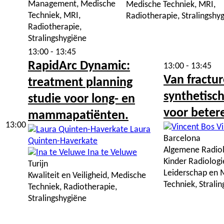
Management, Medische
Medische Techniek, MRI,
Techniek, MRI,
Radiotherapie, Stralingshy
Radiotherapie,
Stralingshygiëne
13:00 - 13:45
RapidArc Dynamic:
13:00 - 13:45
Van fractur
treatment planning
synthetisc
studie voor long- en
voor beter
mammapatiënten.
13:00
Vi
Laura
Barcelona
Quinten-Haverkate
Algemene Radiolo
Ina te Veluwe
Kinder Radiologie
Turijn
Leiderschap en
Kwaliteit en Veiligheid, Medische
Techniek, Strali
Techniek, Radiotherapie,
Stralingshygiëne