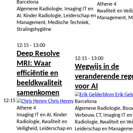
Barcelona
Athene 4
Algemene Radiologie, Imaging IT en
Kwaliteit en Veil
AI, Kinder Radiologie, Leiderschap en
Management, MRI
Management, Medische Techniek,
Stralingshygiëne
12:15 - 13:00
Deep Resolve
12:15 - 13:00
MRI: Waar
Wegwijs in de
efficiëntie en
veranderende rege
beeldkwaliteit
voor AI
samenkomen
Erik Gel
12:15
Chris Henny
Barcelona
Athene 4
Algemene Radiologie, Bou
Imaging IT en AI, Kinder
Verbouw, CT, Imaging IT en 
Radiologie, Kwaliteit en
Radiologie, Kwaliteit en Vei
Veiligheid, Leiderschap en
Leiderschap en Manageme