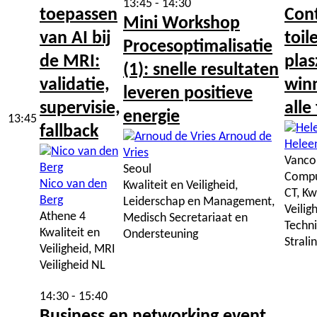
13:45 - 14:30
toepassen
Cont
Mini Workshop
van AI bij
toile
Procesoptimalisatie
de MRI:
plas
(1): snelle resultaten
validatie,
win
leveren positieve
supervisie,
alle
energie
13:45
fallback
Arnoud de
Helee
Vries
Vanco
Seoul
Compu
Nico van den
Kwaliteit en Veiligheid,
CT, Kw
Berg
Leiderschap en Management,
Veilig
Athene 4
Medisch Secretariaat en
Techni
Kwaliteit en
Ondersteuning
Strali
Veiligheid, MRI
Veiligheid NL
14:30 - 15:40
Business en networking event