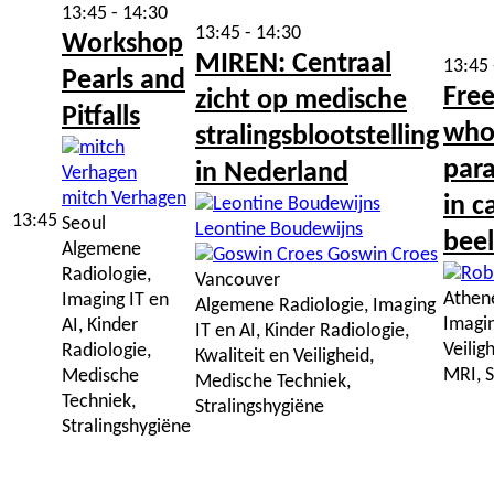
13:45 - 14:30
13:45 - 14:30
Workshop
MIREN: Centraal
13:45 
Pearls and
Fre
zicht op medische
Pitfalls
who
stralingsblootstelling
par
in Nederland
mitch Verhagen
in c
13:45
Seoul
Leontine Boudewijns
bee
Algemene
Goswin Croes
Radiologie,
Vancouver
Athen
Imaging IT en
Algemene Radiologie, Imaging
Imagin
AI, Kinder
IT en AI, Kinder Radiologie,
Veilig
Radiologie,
Kwaliteit en Veiligheid,
MRI, S
Medische
Medische Techniek,
Techniek,
Stralingshygiëne
Stralingshygiëne