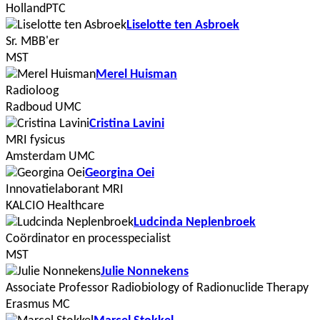
HollandPTC
Liselotte ten Asbroek
Sr. MBB'er
MST
Merel Huisman
Radioloog
Radboud UMC
Cristina Lavini
MRI fysicus
Amsterdam UMC
Georgina Oei
Innovatielaborant MRI
KALCIO Healthcare
Ludcinda Neplenbroek
Coördinator en processpecialist
MST
Julie Nonnekens
Associate Professor Radiobiology of Radionuclide Therapy
Erasmus MC