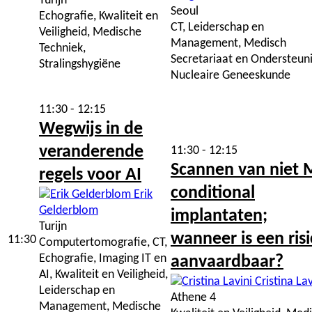
Turijn
Seoul
Echografie, Kwaliteit en
CT, Leiderschap en
Veiligheid, Medische
Management, Medisch
Techniek,
Secretariaat en Ondersteuni
Stralingshygiëne
Nucleaire Geneeskunde
11:30 - 12:15
Wegwijs in de
veranderende
11:30 - 12:15
Scannen van niet 
regels voor AI
conditional
Erik
Gelderblom
implantaten;
Turijn
wanneer is een ris
11:30
Computertomografie, CT,
Echografie, Imaging IT en
aanvaardbaar?
AI, Kwaliteit en Veiligheid,
Cristina Lav
Leiderschap en
Athene 4
Management, Medische