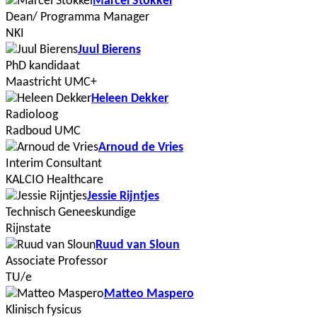
Marcel Stokkel
Dean/ Programma Manager
NKI
Juul Bierens
PhD kandidaat
Maastricht UMC+
Heleen Dekker
Radioloog
Radboud UMC
Arnoud de Vries
Interim Consultant
KALCIO Healthcare
Jessie Rijntjes
Technisch Geneeskundige
Rijnstate
Ruud van Sloun
Associate Professor
TU/e
Matteo Maspero
Klinisch fysicus