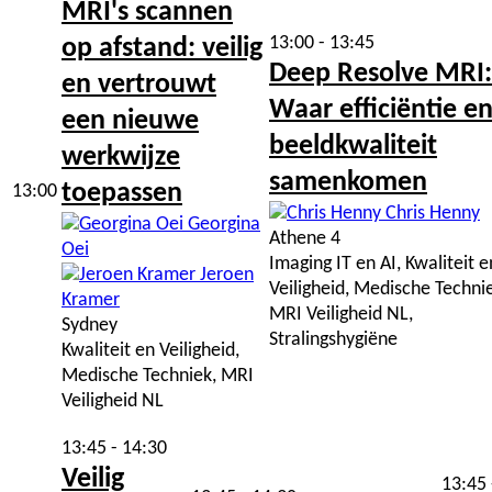
MRI's scannen
13:00 - 13:45
op afstand: veilig
Deep Resolve MRI:
en vertrouwt
Waar efficiëntie e
een nieuwe
beeldkwaliteit
werkwijze
samenkomen
toepassen
13:00
Chris Henny
Georgina
Athene 4
Oei
Imaging IT en AI, Kwaliteit e
Jeroen
Veiligheid, Medische Techni
Kramer
MRI Veiligheid NL,
Sydney
Stralingshygiëne
Kwaliteit en Veiligheid,
Medische Techniek, MRI
Veiligheid NL
13:45 - 14:30
Veilig
13:45 