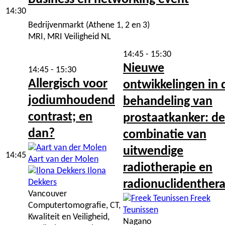
14:30
Bedrijvenmarkt (Athene 1, 2 en 3)
MRI, MRI Veiligheid NL
14:45 - 15:30
Nieuwe
14:45 - 15:30
Allergisch voor
ontwikkelingen in 
jodiumhoudend
behandeling van
contrast; en
prostaatkanker: de
dan?
combinatie van
uitwendige
14:45
Aart van der Molen
radiotherapie en
Ilona
Dekkers
radionuclidenther
Vancouver
Freek
Computertomografie, CT,
Teunissen
Kwaliteit en Veiligheid,
Nagano