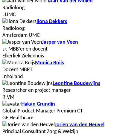
Aart van der Molen
Radioloog
LUMC
Ilona Dekkers
Radioloog
Amsterdam UMC
Jasper van Veen
sr. MBB'er en docent
Elkerliek Ziekenhuis
Monica Buijs
Docent MBRT
Inholland
Leontine Boudewijns
Researcher en project manager
RIVM
Hakan Grundin
Global Product Manager Premium CT
GE Healthcare
Jorien van den Heuvel
Principal Consultant Zorg & Welzijn