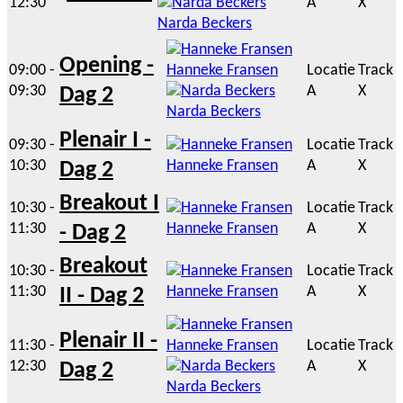
12:30
A
X
Narda Beckers
Opening -
09:00 -
Hanneke Fransen
Locatie
Track
09:30
A
X
Dag 2
Narda Beckers
Plenair I -
09:30 -
Locatie
Track
10:30
Hanneke Fransen
A
X
Dag 2
Breakout I
10:30 -
Locatie
Track
11:30
Hanneke Fransen
A
X
- Dag 2
Breakout
10:30 -
Locatie
Track
11:30
Hanneke Fransen
A
X
II - Dag 2
Plenair II -
11:30 -
Hanneke Fransen
Locatie
Track
12:30
A
X
Dag 2
Narda Beckers