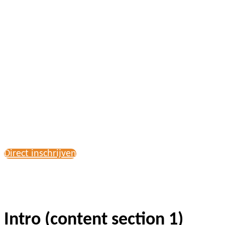
Event (FMIR)
zondag 1 december 2024 - dinsdag 3
december 2024
Direct inschrijven
Intro (content section 1)