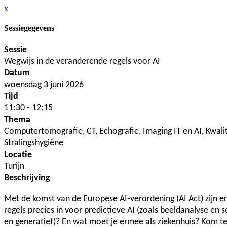
x
Sessiegegevens
Sessie
Wegwijs in de veranderende regels voor AI
Datum
woensdag 3 juni 2026
Tijd
11:30 - 12:15
Thema
Computertomografie, CT, Echografie, Imaging IT en AI, Kwal
Stralingshygiëne
Locatie
Turijn
Beschrijving
Met de komst van de Europese AI-verordening (AI Act) zijn e
regels precies in voor predictieve AI (zoals beeldanalyse en
en generatief)? En wat moet je ermee als ziekenhuis? Kom te