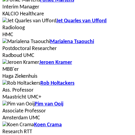
Forike Martens
Interim Manager
KALCIO Healthcare
Jet Quarles van Ufford
Radioloog
HMC
Marialena Tsaouchi
Postdoctoral Researcher
Radboud UMC
Jeroen Kramer
MBB'er
Haga Ziekenhuis
Rob Holtackers
Ass. Professor
Maastricht UMC+
Pim van Ooij
Associate Professor
Amsterdam UMC
Koen Crama
Research RTT