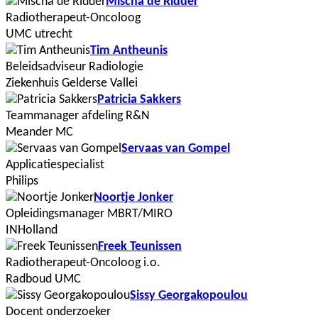
Mischa de Ridder
Radiotherapeut-Oncoloog
UMC utrecht
Tim Antheunis
Beleidsadviseur Radiologie
Ziekenhuis Gelderse Vallei
Patricia Sakkers
Teammanager afdeling R&N
Meander MC
Servaas van Gompel
Applicatiespecialist
Philips
Noortje Jonker
Opleidingsmanager MBRT/MIRO
INHolland
Freek Teunissen
Radiotherapeut-Oncoloog i.o.
Radboud UMC
Sissy Georgakopoulou
Docent onderzoeker