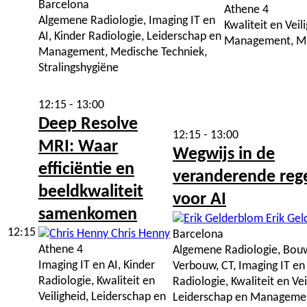
Barcelona
Athene 4
Algemene Radiologie, Imaging IT en
Kwaliteit en Veil
AI, Kinder Radiologie, Leiderschap en
Management, MRI
Management, Medische Techniek,
Stralingshygiëne
12:15 - 13:00
Deep Resolve
12:15 - 13:00
MRI: Waar
Wegwijs in de
efficiëntie en
veranderende rege
beeldkwaliteit
voor AI
samenkomen
Erik Gel
12:15
Chris Henny
Barcelona
Athene 4
Algemene Radiologie, Bou
Imaging IT en AI, Kinder
Verbouw, CT, Imaging IT en 
Radiologie, Kwaliteit en
Radiologie, Kwaliteit en Vei
Veiligheid, Leiderschap en
Leiderschap en Manageme