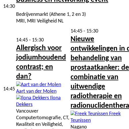
14:30
Bedrijvenmarkt (Athene 1, 2 en 3)
MRI, MRI Veiligheid NL
14:45 - 15:30
Nieuwe
14:45 - 15:30
Allergisch voor
ontwikkelingen in 
jodiumhoudend
behandeling van
contrast; en
prostaatkanker: de
dan?
combinatie van
uitwendige
14:45
Aart van der Molen
radiotherapie en
Ilona
Dekkers
radionuclidenther
Vancouver
Freek
Computertomografie, CT,
Teunissen
Kwaliteit en Veiligheid,
Nagano