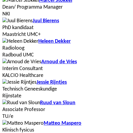
Marcel Stokkel
Dean/ Programma Manager
NKI
Juul Bierens
PhD kandidaat
Maastricht UMC+
Heleen Dekker
Radioloog
Radboud UMC
Arnoud de Vries
Interim Consultant
KALCIO Healthcare
Jessie Rijntjes
Technisch Geneeskundige
Rijnstate
Ruud van Sloun
Associate Professor
TU/e
Matteo Maspero
Klinisch fysicus