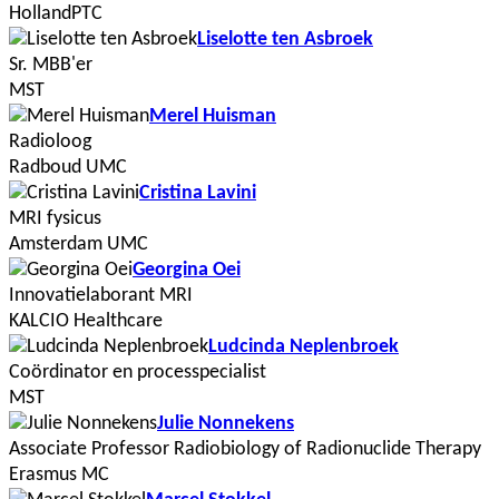
HollandPTC
Liselotte ten Asbroek
Sr. MBB'er
MST
Merel Huisman
Radioloog
Radboud UMC
Cristina Lavini
MRI fysicus
Amsterdam UMC
Georgina Oei
Innovatielaborant MRI
KALCIO Healthcare
Ludcinda Neplenbroek
Coördinator en processpecialist
MST
Julie Nonnekens
Associate Professor Radiobiology of Radionuclide Therapy
Erasmus MC