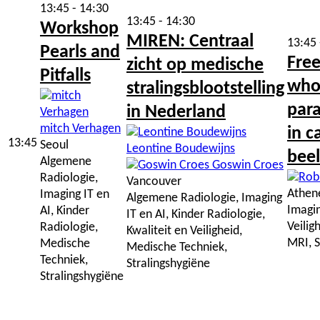
13:45 - 14:30
13:45 - 14:30
Workshop
MIREN: Centraal
13:45 
Pearls and
Fre
zicht op medische
Pitfalls
who
stralingsblootstelling
par
in Nederland
mitch Verhagen
in c
13:45
Seoul
Leontine Boudewijns
bee
Algemene
Goswin Croes
Radiologie,
Vancouver
Athen
Imaging IT en
Algemene Radiologie, Imaging
Imagin
AI, Kinder
IT en AI, Kinder Radiologie,
Veilig
Radiologie,
Kwaliteit en Veiligheid,
MRI, S
Medische
Medische Techniek,
Techniek,
Stralingshygiëne
Stralingshygiëne