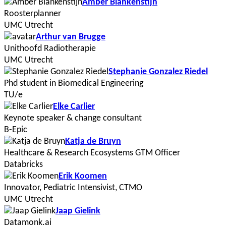
Amber Blankenstijn
Roosterplanner
UMC Utrecht
Arthur van Brugge
Unithoofd Radiotherapie
UMC Utrecht
Stephanie Gonzalez Riedel
Phd student in Biomedical Engineering
TU/e
Elke Carlier
Keynote speaker & change consultant
B-Epic
Katja de Bruyn
Healthcare & Research Ecosystems GTM Officer
Databricks
Erik Koomen
Innovator, Pediatric Intensivist, CTMO
UMC Utrecht
Jaap Gielink
Datamonk.ai