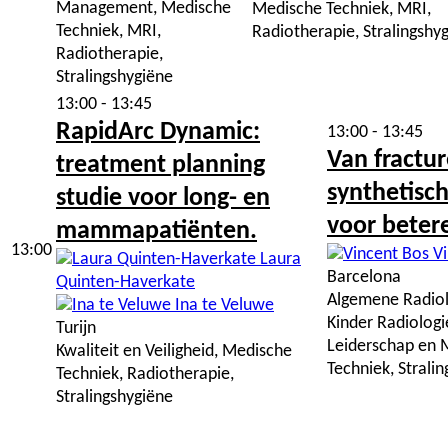
Management, Medische
Medische Techniek, MRI,
Techniek, MRI,
Radiotherapie, Stralingshy
Radiotherapie,
Stralingshygiëne
13:00 - 13:45
RapidArc Dynamic:
13:00 - 13:45
Van fractur
treatment planning
synthetisc
studie voor long- en
voor beter
mammapatiënten.
13:00
Vi
Laura
Barcelona
Quinten-Haverkate
Algemene Radiolo
Ina te Veluwe
Kinder Radiologie
Turijn
Leiderschap en
Kwaliteit en Veiligheid, Medische
Techniek, Strali
Techniek, Radiotherapie,
Stralingshygiëne