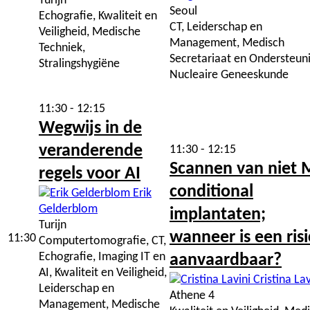
Turijn
Seoul
Echografie, Kwaliteit en
CT, Leiderschap en
Veiligheid, Medische
Management, Medisch
Techniek,
Secretariaat en Ondersteuni
Stralingshygiëne
Nucleaire Geneeskunde
11:30 - 12:15
Wegwijs in de
veranderende
11:30 - 12:15
Scannen van niet 
regels voor AI
conditional
Erik
Gelderblom
implantaten;
Turijn
wanneer is een ris
11:30
Computertomografie, CT,
Echografie, Imaging IT en
aanvaardbaar?
AI, Kwaliteit en Veiligheid,
Cristina Lav
Leiderschap en
Athene 4
Management, Medische