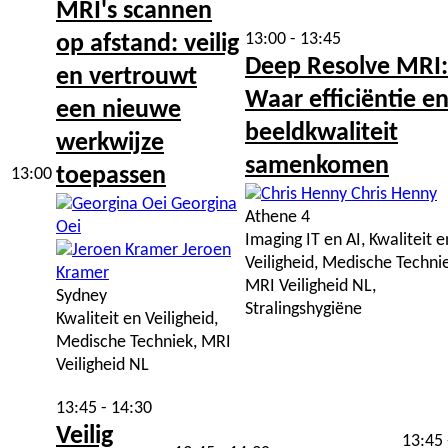
MRI's scannen
13:00 - 13:45
op afstand: veilig
Deep Resolve MRI:
en vertrouwt
Waar efficiëntie e
een nieuwe
beeldkwaliteit
werkwijze
samenkomen
toepassen
13:00
Chris Henny
Georgina
Athene 4
Oei
Imaging IT en AI, Kwaliteit e
Jeroen
Veiligheid, Medische Techni
Kramer
MRI Veiligheid NL,
Sydney
Stralingshygiëne
Kwaliteit en Veiligheid,
Medische Techniek, MRI
Veiligheid NL
13:45 - 14:30
Veilig
13:45 