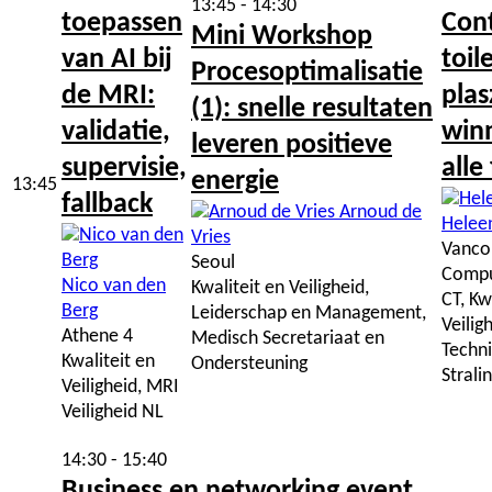
13:45 - 14:30
toepassen
Cont
Mini Workshop
van AI bij
toile
Procesoptimalisatie
de MRI:
plas
(1): snelle resultaten
validatie,
win
leveren positieve
supervisie,
alle
energie
13:45
fallback
Arnoud de
Helee
Vries
Vanco
Seoul
Compu
Nico van den
Kwaliteit en Veiligheid,
CT, Kw
Berg
Leiderschap en Management,
Veilig
Athene 4
Medisch Secretariaat en
Techni
Kwaliteit en
Ondersteuning
Strali
Veiligheid, MRI
Veiligheid NL
14:30 - 15:40
Business en networking event