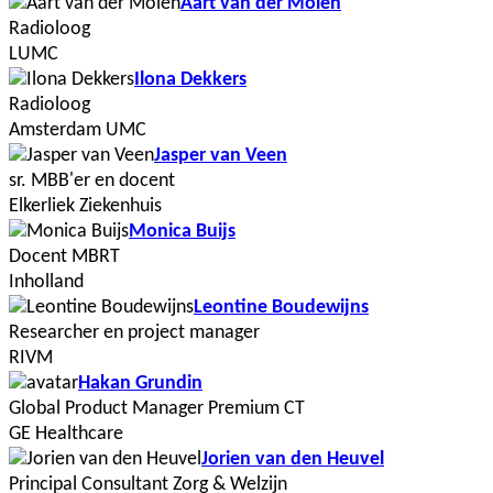
Aart van der Molen
Radioloog
LUMC
Ilona Dekkers
Radioloog
Amsterdam UMC
Jasper van Veen
sr. MBB'er en docent
Elkerliek Ziekenhuis
Monica Buijs
Docent MBRT
Inholland
Leontine Boudewijns
Researcher en project manager
RIVM
Hakan Grundin
Global Product Manager Premium CT
GE Healthcare
Jorien van den Heuvel
Principal Consultant Zorg & Welzijn