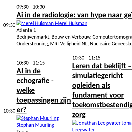
09:30 - 10:30
Ai in de radiologie: van hype naar ge
Merel Huisman
09:30
Atlanta 1
Bedrijvenmarkt, Bouw en Verbouw, Computertomografie,
Ondersteuning, MRI Veiligheid NL, Nucleaire Geneesku
10:30 - 11:15
10:30 - 11:15
Leren dat beklijft –
AI in de
simulatiegericht
echografie -
opleiden als
welke
fundament voor
toepassingen zijn
toekomstbestendi
er?
10:30
zorg
Jona
Stephan Muurling
Leegwater